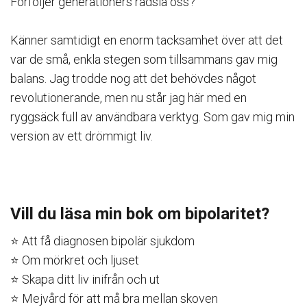
Förföljer generationers rädsla oss?⁠⠀
⁠⠀
Känner samtidigt en enorm tacksamhet över att det
var de små, enkla stegen som tillsammans gav mig
balans. Jag trodde nog att det behövdes något
revolutionerande, men nu står jag här med en
ryggsäck full av användbara verktyg. Som gav mig min
version av ett drömmigt liv.⁠
Vill du läsa min bok om bipolaritet?
⭐️ Att få diagnosen bipolär sjukdom
⭐️ Om mörkret och ljuset
⭐️ Skapa ditt liv inifrån och ut
⭐️ Mejvård för att må bra mellan skoven