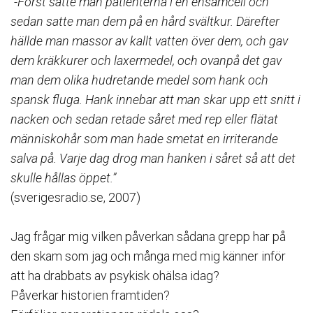
“-Först satte man patienterna i en ensamcell och
sedan satte man dem på en hård svältkur. Därefter
hällde man massor av kallt vatten över dem, och gav
dem kräkkurer och laxermedel, och ovanpå det gav
man dem olika hudretande medel som hank och
spansk fluga. Hank innebar att man skar upp ett snitt i
nacken och sedan retade såret med rep eller flätat
människohår som man hade smetat en irriterande
salva på. Varje dag drog man hanken i såret så att det
skulle hållas öppet.”⁠⠀
(sverigesradio.se, 2007)⁠⠀
⁠⠀
Jag frågar mig vilken påverkan sådana grepp har på
den skam som jag och många med mig känner inför
att ha drabbats av psykisk ohälsa idag? ⁠⠀
Påverkar historien framtiden? ⁠⠀