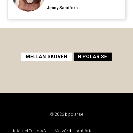
Jenny Sandfors
MELLAN SKOVEN
BIPOLÄR.SE
© 2026 bipolär.se
- InternetForm AB -
Mejvård
Anhörig