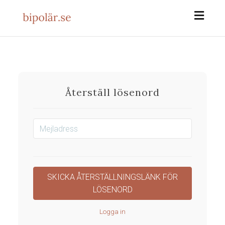
Toggl
naviga
Återställ lösenord
Logga in