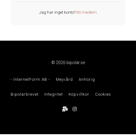
Jag har inget konto?
Bli medlem
© 2026 bipolär.se
- InternetForm AB -
Mejvård
Anhörig
Bipolärbrevet
Integritet
Köpvillkor
Cookies