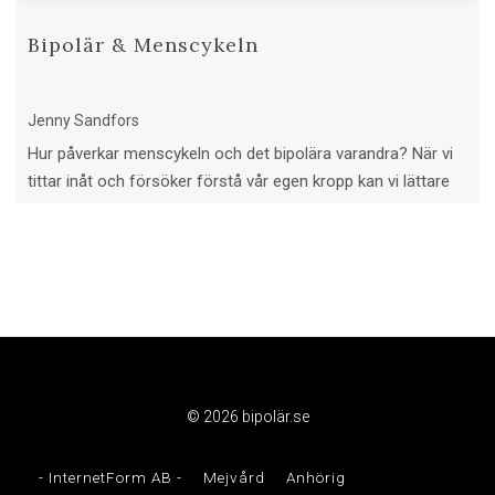
Bipolär & Menscykeln
Jenny Sandfors
Hur påverkar menscykeln och det bipolära varandra? När vi
tittar inåt och försöker förstå vår egen kropp kan vi lättare
se vad vi behöver.
© 2026 bipolär.se
- InternetForm AB -
Mejvård
Anhörig