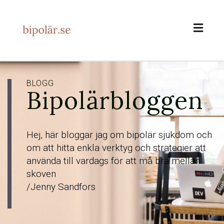
Toggl
naviga
BLOGG
Bipolärbloggen
Hej, här bloggar jag om bipolär sjukdom och
om att hitta enkla verktyg och strategier att
använda till vardags för att må bra mellan
skoven
/Jenny Sandfors